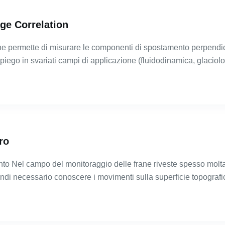
ge Correlation
he permette di misurare le componenti di spostamento perpendicola
mpiego in svariati campi di applicazione (fluidodinamica, glaci
ro
nto Nel campo del monitoraggio delle frane riveste spesso mol
uindi necessario conoscere i movimenti sulla superficie topogra