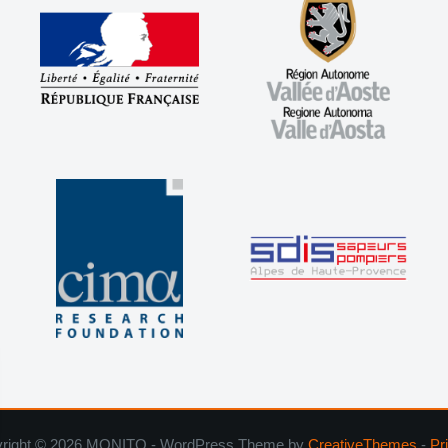
right © 2026 MONITO - WordPress Theme by
CreativeThemes
-
Pr