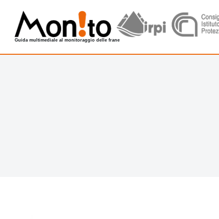
S
a
l
Guida multimediale al monitoraggio delle frane
t
a
a
l
c
o
n
t
e
n
u
t
o