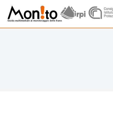
S
a
l
Guida multimediale al monitoraggio delle frane
t
a
a
l
c
o
n
t
e
n
u
t
o