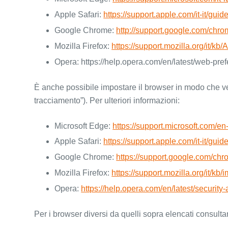
Apple Safari:
https://support.apple.com/it-it/guid
Google Chrome:
http://support.google.com/ch
Mozilla Firefox:
https://support.mozilla.org/it/
Opera: https://help.opera.com/en/latest/web-pre
È anche possibile impostare il browser in modo che ven
tracciamento”). Per ulteriori informazioni:
Microsoft Edge:
https://support.microsoft.com/
Apple Safari:
https://support.apple.com/it-it/guid
Google Chrome:
https://support.google.com/
Mozilla Firefox:
https://support.mozilla.org/it/kb
Opera:
https://help.opera.com/en/latest/security-
Per i browser diversi da quelli sopra elencati consulta