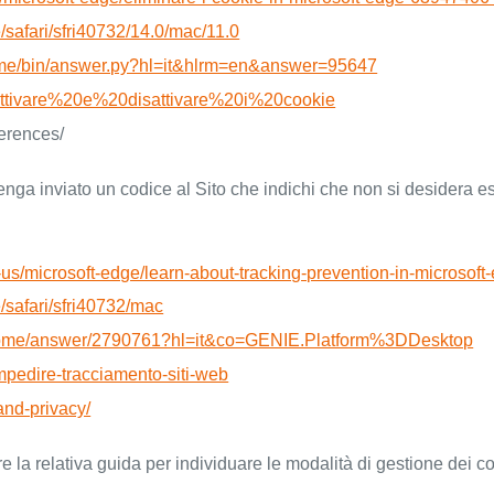
e/safari/sfri40732/14.0/mac/11.0
rome/bin/answer.py?hl=it&hlrm=en&answer=95647
kb/Attivare%20e%20disattivare%20i%20cookie
ferences/
ga inviato un codice al Sito che indichi che non si desidera ess
en-us/microsoft-edge/learn-about-tracking-prevention-in-micro
e/safari/sfri40732/mac
chrome/answer/2790761?hl=it&co=GENIE.Platform%3DDesktop
/impedire-tracciamento-siti-web
and-privacy/
re la relativa guida per individuare le modalità di gestione dei c