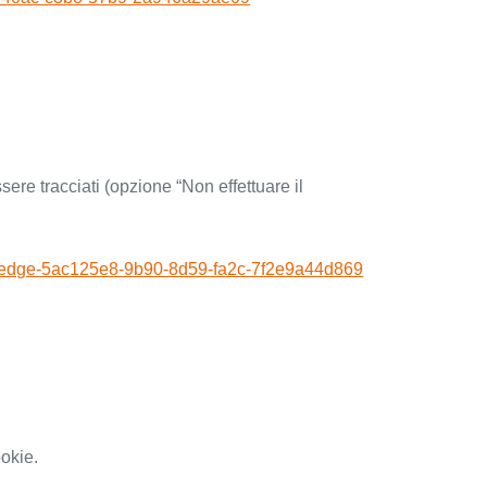
ere tracciati (opzione “Non effettuare il
soft-edge-5ac125e8-9b90-8d59-fa2c-7f2e9a44d869
ookie.