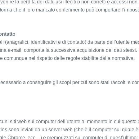
ire la perdita dei dati, usi illeciti o non corretti e accessi non 
orma che il loro mancato conferimento può comportare l’impossibil
contatto
nali (anagrafici, identificativi e di contatto) da parte dell’utente
una e-mail, comporta la successiva acquisizione dei dati stessi. I 
 e comunque nel rispetto delle regole stabilite dalla normativa.
ecessario a conseguire gli scopi per cui sono stati raccolti e comu
alcuni siti web sul computer dell’utente al momento in cui questo
es sono inviati da un server web (che è il computer sul quale è 
ogle Chrome, ecc…) e memorizzati sul computer di quest’ultimo; 