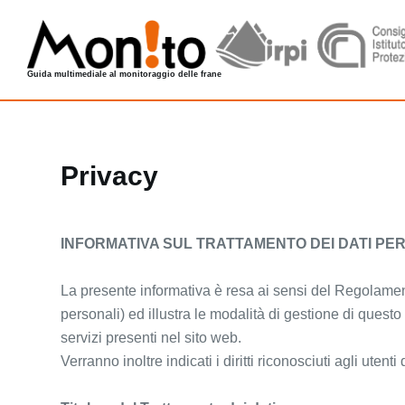
S
a
l
Guida multimediale al monitoraggio delle frane
t
a
a
l
Privacy
c
o
n
INFORMATIVA SUL TRATTAMENTO DEI DATI PE
t
e
La presente informativa è resa ai sensi del Regolame
n
personali) ed illustra le modalità di gestione di questo s
u
servizi presenti nel sito web.
t
Verranno inoltre indicati i diritti riconosciuti agli ut
o