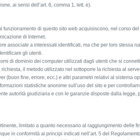
ione, ai sensi dell’art. 6, comma 1, lett. e).
al funzionamento di questo sito web acquisiscono, nel corso del l
nicazione di Internet.
ere associate a interessati identificati, ma che per loro stessa n
ntificare gli utenti.
i nomi di dominio dei computer utilizzati dagli utenti che si connet
richiesta, il metodo utilizzato nel sottoporre la richiesta al serve
r (buon fine, errore, ecc.) e altri parametri relativi al sistema o
nformazioni statistiche anonime sull’uso del sito e per controllarn
ente autorità giudiziaria e con le garanzie disposte dalla legge, 
 pertinente, limitato a quanto necessario al raggiungimento delle f
nque in conformità ai principi indicati nell’art. 5 del Regolame