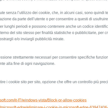
senza l’utilizzo dei cookie, che, in alcuni casi, sono quindi tecn
gazione da parte dell’utente o per consentire a questi di usufruire
 lunghi periodi e possono contenere anche un codice identificati
terno del sito stesso per finalità statistiche o pubblicitarie, per 
strargli e/o inviargli pubblicità mirate.
ssione strettamente necessari per consentire specifiche funzio
te alla fine di ogni navigazione.
ire i cookie sito per sito, opzione che offre un controllo più pre
soft.com/it-IT/windows-vista/Block-or-allow-cookies
t-it/microsoft-edge/eliminare-i-cookie-in-microsoft-edge-6394